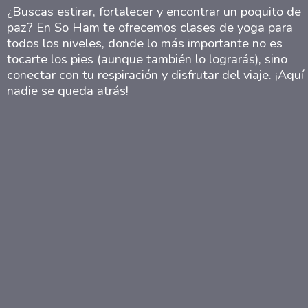
¿Buscas estirar, fortalecer y encontrar un poquito de
paz? En So Ham te ofrecemos clases de yoga para
todos los niveles, donde lo más importante no es
tocarte los pies (aunque también lo lograrás), sino
conectar con tu respiración y disfrutar del viaje. ¡Aquí
nadie se queda atrás!
Clases de Yoga
Cuida tu cuerpo y mente con prácticas diseñadas para
fortalecer, relajar y equilibrar. Descubre cómo el yoga
puede convertirse en tu mejor aliado para mantenerte en
forma y en armonía cada día.
Ver más